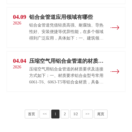
结合实际需求与供应商协商确定。以下为
价格构成的关键因素及典型案例：一、价
···
04.09
铝合金管道应用领域有哪些
2026
铝合金管道凭借轻质高强、耐腐蚀、导热
性好、安装便捷等优异性能，在多个领域
得到广泛应用，具体如下：一、建筑领域
管道系统给排水系统：铝合金管道耐腐蚀
性强，可有效防止长期接触水导致的锈蚀
···
04.04
压缩空气用铝合金管道的材质要
2026
求及连接方式
压缩空气用铝合金管道的材质要求及连接
方式如下：一、材质要求铝合金型号常用
6061-T6、6063-T5等铝合金材质，具备以
下特性：轻量化：重量仅为钢管的1/3，便
于安装与搬运。耐腐蚀性：通过阳极氧化
···
首页
<<
1
2
1/2
>>
尾页