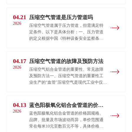
分析：一、材质选择：铝合金管道成为主
流趋势耐腐蚀性传统碳钢管易锈蚀，导致
···
04.21
压缩空气管道是压力管道吗
2026
压缩空气管道属于压力管道，但需满足特
定条件。以下是具体分析：一、压力管道
的定义根据中国《特种设备安全监察条
例》及《压力管道安全技术监察规程》的
定义，压力管道是指利用一定的压力，用
于···
04.17
压缩空气管道的故障及预防方法
2026
压缩空气铝合金管道的重要性、常见故障
及预防方法一、压缩空气管道的重要性工
业生产的“血管”压缩空气是现代工业中仅次
于电力的第二大动力源，广泛应用于汽车
制造、电子芯片、食品医药、船舶工···
04.13
蓝色阳极氧化铝合金管道的价格
2026
是多少
蓝色阳极氧化铝合金管道的价格因规格、
品牌、批量及市场波动而异，单价范围通
常在每米10元至数百元不等，具体价格需