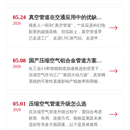
金管道碳钢管道承压能力一般
≤1.6MPa（设计压力16bar）无缝碳钢可适
配高压蒸···
05.24
真空管道在交通应用中的优缺点
2026
介绍
很多人一听到"真空管道"，**反应是科幻电
影里的超级高铁。但实际上，真空管道早
已走进工厂、走进LNG加气站、走进半导
体车间。那么，真空管道的优缺点到底有
哪些？它是未来交通的**···
05.08
国产压缩空气铝合金管道方案提
2026
供商-山东凯伯
在工业4.0和智能制造加速推进的背景下，
压缩空气作为工厂"第四大动力源"，其管网
系统的可靠性直接影响产线效率和用能成
本。传统镀锌钢管锈蚀、漏气、能耗高的
老问题，正被铝合金超级管···
05.01
压缩空气管道升级怎么选
2026
在压缩空气管道升级过程中，需综合考虑
材质、布局、连接方式、能效监测及未来
适应性等多方面因素，以下是具体推荐与